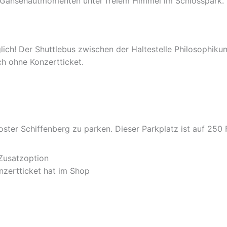
it Gänsehautmomenten unter freiem Himmel im Schlosspark.
ich! Der Shuttlebus zwischen der Haltestelle Philosophiku
ch ohne Konzertticket.
ster Schiffenberg zu parken. Dieser Parkplatz ist auf 250 F
 Zusatzoption
onzertticket hat im Shop