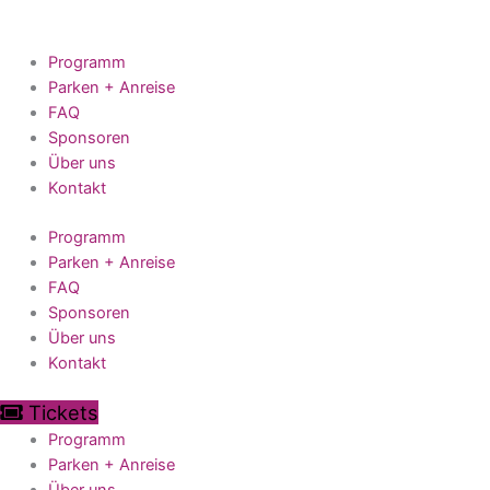
Zum
Suchen
Inhalt
nach:
springen
Programm
Parken + Anreise
FAQ
Sponsoren
Über uns
Kontakt
Programm
Parken + Anreise
FAQ
Sponsoren
Über uns
Kontakt
Tickets
Programm
Parken + Anreise
Über uns