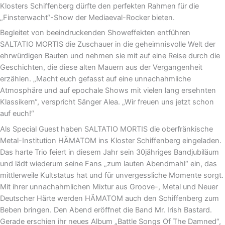
Klosters Schiffenberg dürfte den perfekten Rahmen für die
„Finsterwacht“-Show der Mediaeval-Rocker bieten.
Begleitet von beeindruckenden Showeffekten entführen
SALTATIO MORTIS die Zuschauer in die geheimnisvolle Welt der
ehrwürdigen Bauten und nehmen sie mit auf eine Reise durch die
Geschichten, die diese alten Mauern aus der Vergangenheit
erzählen. „Macht euch gefasst auf eine unnachahmliche
Atmosphäre und auf epochale Shows mit vielen lang ersehnten
Klassikern“, verspricht Sänger Alea. „Wir freuen uns jetzt schon
auf euch!“
Als Special Guest haben SALTATIO MORTIS die oberfränkische
Metal-Institution HÄMATOM ins Kloster Schiffenberg eingeladen.
Das harte Trio feiert in diesem Jahr sein 30jähriges Bandjubiläum
und lädt wiederum seine Fans „zum lauten Abendmahl“ ein, das
mittlerweile Kultstatus hat und für unvergessliche Momente sorgt.
Mit ihrer unnachahmlichen Mixtur aus Groove-, Metal und Neuer
Deutscher Härte werden HÄMATOM auch den Schiffenberg zum
Beben bringen. Den Abend eröffnet die Band Mr. Irish Bastard.
Gerade erschien ihr neues Album „Battle Songs Of The Damned“,