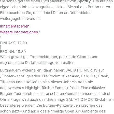
Sie sehen gerade einen Platzhalterinhalt von
Spotify
. Um auf den
eigentlichen Inhalt zuzugreifen, klicken Sie auf den Button unten.
Bitte beachten Sie, dass dabei Daten an Drittanbieter
weitergegeben werden.
Inhalt entsperren
Weitere Informationen
'
'
EINLASS: 17:00
|
BEGINN: 18:30
Wenn gewaltiger Trommeldonner, packende Gitarren und
majestätische Dudelsackklänge von uralten
Burgmauern widerhallen, dann haben SALTATIO MORTIS zur
„Finsterwacht“ geladen. Die Rockmusiker Alea, Falk, Elsi, Frank,
Till, Jean und Luzi ließen sich dieses Jahr ein noch nie
dagewesenes Highlight für ihre Fans einfallen: Eine exklusive
Burgen-Tour durch die historischsten Gemäuer unseres Landes!
Ohne Frage wird auch das diesjährige SALTATIO MORTIS-Jahr ein
besonderes werden. Die Burgen-Konzerte versprechen das
schon jetzt – und auch das einmalige Open Air-Ambiente des