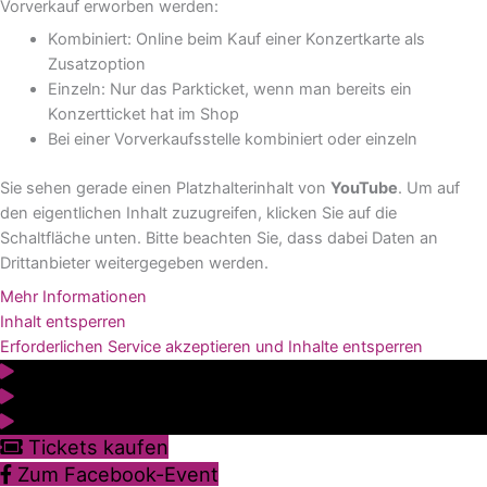
Vorverkauf erworben werden:
Kombiniert: Online beim Kauf einer Konzertkarte als
Zusatzoption
Einzeln: Nur das Parkticket, wenn man bereits ein
Konzertticket hat im Shop
Bei einer Vorverkaufsstelle kombiniert oder einzeln
Sie sehen gerade einen Platzhalterinhalt von
YouTube
. Um auf
den eigentlichen Inhalt zuzugreifen, klicken Sie auf die
Schaltfläche unten. Bitte beachten Sie, dass dabei Daten an
Drittanbieter weitergegeben werden.
Mehr Informationen
Inhalt entsperren
Erforderlichen Service akzeptieren und Inhalte entsperren
Tickets kaufen
Zum Facebook-Event