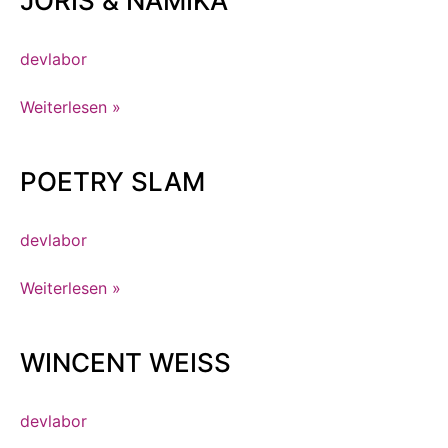
JORIS & NAMIKA
&
NAMIKA
devlabor
Weiterlesen »
POETRY SLAM
POETRY
SLAM
devlabor
Weiterlesen »
WINCENT WEISS
WINCENT
WEISS
devlabor