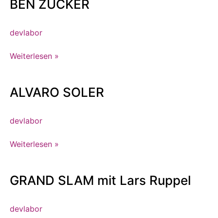
BEN ZUCKER
BEN
ZUCKER
devlabor
Weiterlesen »
ALVARO SOLER
ALVARO
SOLER
devlabor
Weiterlesen »
GRAND SLAM mit Lars Ruppel
GRAND
SLAM
mit
devlabor
Lars