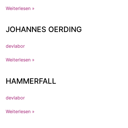
Ruppel
Weiterlesen »
JOHANNES OERDING
JOHANNES
OERDING
devlabor
Weiterlesen »
HAMMERFALL
HAMMERFALL
devlabor
Weiterlesen »